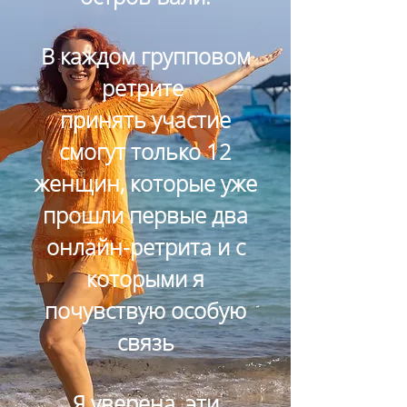
В каждом групповом
ретрите
принять участие
смогут только 12
женщин, которые уже
прошли первые два
онлайн-ретрита и с
которыми я
почувствую особую
связь
Я уверена, эти