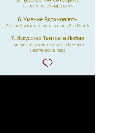
в своём поле очарования
6. Умение Вдохновлять
Раскройся как
женщина
и стань Его Музой
7. Искусство Тантры в Любви
сделает тебя женщиной Его Мечты и
счастливой в паре