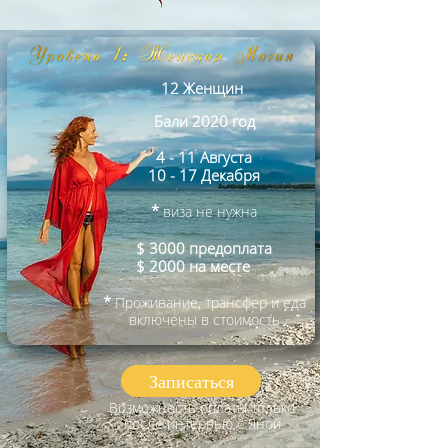
12
Женщин
Бали
2020 год
4 - 11 Августа
10 - 17 Декабря
*
виза
н
е нужна
$ 3000 предоплата
$ 2000 на месте
*
Проживание, трансфер и еда
включены в стоимость
Записаться
Возможность оплаты только
после интервью с Яной.