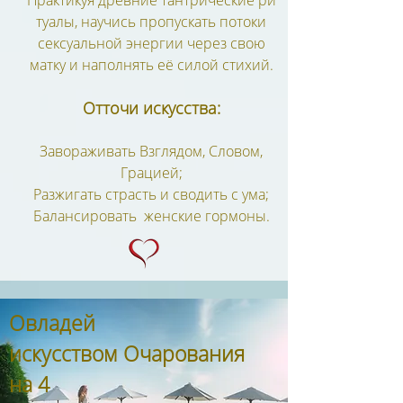
Практикуя древние тантрические ри
туалы, научись пропускать потоки
сексуальной энергии через свою
матку и наполнять её силой стихий.
Отточи искусства:
Завораживать Взглядом, Словом,
Грацией;
Разжигать страсть и сводить с ума;
Балансировать женские гормоны.
Овладей
искусством Очарования
на 4