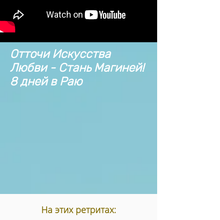
Отточи Искусства
Любви - Стань Магиней!
8 дней в Раю
На этих ретритах: