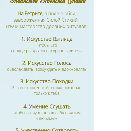
Таинства Женской Магии
На Ретрите,
в поле Любви,
завороженная Силой Стихий,
изучи мастерство древних ритуалов:​
1. Искусство Взгляда
чтобы Его
сердце раскрылось
и
кровь
закипела
2. Искусство Голоса
обволакивать, возбуждать и вдохновлять
3. Искусство Походки
Его восторженный взгляд прикован
только к тебе
4. Умение Слушать
чтобы он чувствовал себя важным
и любимым
5. Чувственно Сотворять