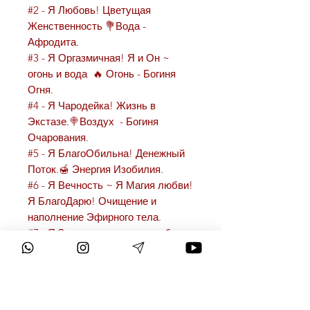
#2 - Я Любовь! Цветущая
Женственность 💐Вода -
Афродита.
#3 - Я Оргазмичная! Я и Он ~
огонь и вода 🔥 Огонь - Богиня
Огня.
#4 - Я Чародейка! Жизнь в
Экстазе.🍭Воздух - Богиня
Очарования.
#5 - Я БлагоОбильна! Денежный
Поток.🍯 Энергия Изобилия.
#6 - Я Вечность ~ Я Магия любви!
Я БлагоДарю! Очищение и
наполнение Эфирного тела.
#7 - Я Загадочная как волшебница
Луна! Он Бог для Меня. -
Медитация для сна.
Слушайте регулярно в наушниках